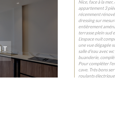
Nice, face à la mer,
appartement 3 pièc
récemment rénové p
dressing sur mesur
entièrement aménag
terrasse plein sud
L'espace nuit comp
une vue dégagée sur
NT
salle d'eau avec wc
buanderie, complèt
Pour compléter l'e
cave. Très bons ser
roulants électrique
Un lieu unique face
Emplacement de pr