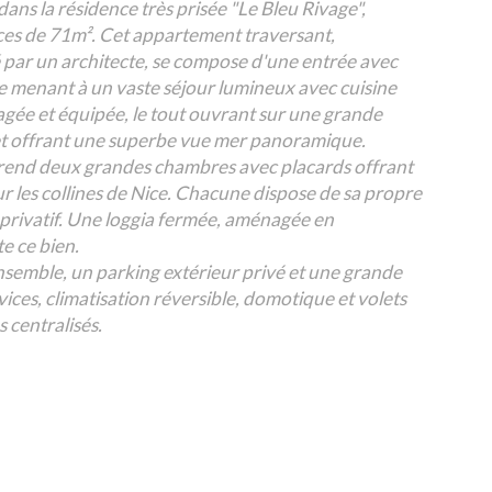
 dans la résidence très prisée "Le Bleu Rivage",
es de 71m². Cet appartement traversant,
ar un architecte, se compose d'une entrée avec
e menant à un vaste séjour lumineux avec cuisine
ée et équipée, le tout ouvrant sur une grande
 et offrant une superbe vue mer panoramique.
rend deux grandes chambres avec placards offrant
 les collines de Nice. Chacune dispose de sa propre
 privatif. Une loggia fermée, aménagée en
e ce bien.
nsemble, un parking extérieur privé et une grande
vices, climatisation réversible, domotique et volets
s centralisés.
 à la mer, au calme, proche de toutes commodités.
emier choix.