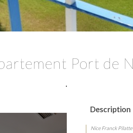
partement Port de N
.
Description
Nice Franck Pilatte 